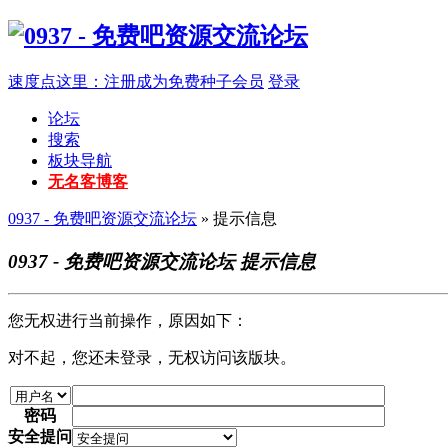
速度点这里：注册成为免费种子会员
登录
论坛
搜索
板块导航
无名客博客
0937 - 免费吧资源交流论坛
» 提示信息
0937 - 免费吧资源交流论坛 提示信息
您无权进行当前操作，原因如下：
对不起，您还未登录，无权访问该版块。
密码
安全提问